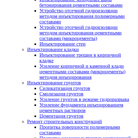
бетонирования цементными составами
Устройство отсечной гидроизоляции
методом инъектирования полимерными
составами
Устройство отсечной гидроизоляции
методом инъектирования цементными
составами (микроцементы)
Инъектирование стен
Инъектирование кладки
Инъектирование трещин в кирпичной
кладке
Усиление кирпичной и каменной клади
цементными составами (микроцементы)
методом инъецирования
Инъектирование грунтов
Силикатизация грунтов
Смолизация грунтов
Усиление грунтов в режиме гидроразрыва
Усиление фундамента инъецированием
цементных растворов
Цементация грунтов
Ремонт строительных конструкций
Пропитка поверхности полимерными
составами