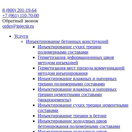
8 (800) 201-19-64
+7 (961) 110-70-00
Обратный звонок
order@injectir.ru
Услуги
Инъектирование бетонных конструкций
Инъектирование сухих трещин
полимерными составами
Герметизация деформационных швов
методом инъекцией
Герметизация мест прохода коммуникаций
методом инъецирования
Инъектирование влажных и напорных
трещин полимерными составами
Инъектирование влажных и напорных
трещин цементными составами
(микроцементы)
Инъектирование сухих трещин цементными
составами
Инъектирование трещин в бетоне
Инъектирование холодлных швов
бетонирования полимерными составами
Инъектирование холодлных швов