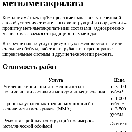
метилметакрилата
Компания «ИнъектирЪ» предлагает заказчикам передовой
способ усиления строительных конструкций и сооружений –
пропитку метилметакрилатными составами. Одновременно
мы не отказываемся от традиционных методов.
В перечне наших услуг присутствуют железобетонные или
стальные обоймы, набетонки, рубашки, переопирание,
шпренгельные системы и другие технологии ремонта.
Стоимость работ
Услуга
Цена
Усиление кирпичной и каменной клади
от 3 100
полимерными составами методом инъецирования
руб/м2
от 1 000
Пропитка усадочных трещин композицией на
руб/п.м.
основе метилметакрилата (ММА)
от 3 500
руб/м2
Ремонт аварийных конструкций полимерно-
Сметная
металлической обоймой