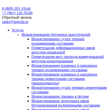
8 (800) 201-19-64
+7 (961) 110-70-00
Обратный звонок
order@injectir.ru
Услуги
Инъектирование бетонных конструкций
Инъектирование сухих трещин
полимерными составами
Герметизация деформационных швов
методом инъекцией
Герметизация мест прохода коммуникаций
методом инъецирования
Инъектирование влажных и напорных
трещин полимерными составами
Инъектирование влажных и напорных
трещин цементными составами
(микроцементы)
Инъектирование сухих трещин цементными
составами
Инъектирование трещин в бетоне
Инъектирование холодлных швов
бетонирования полимерными составами
Инъектирование холодлных швов