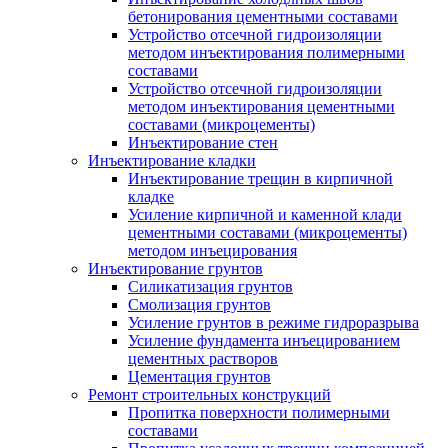
бетонирования цементными составами
Устройство отсечной гидроизоляции
методом инъектирования полимерными
составами
Устройство отсечной гидроизоляции
методом инъектирования цементными
составами (микроцементы)
Инъектирование стен
Инъектирование кладки
Инъектирование трещин в кирпичной
кладке
Усиление кирпичной и каменной клади
цементными составами (микроцементы)
методом инъецирования
Инъектирование грунтов
Силикатизация грунтов
Смолизация грунтов
Усиление грунтов в режиме гидроразрыва
Усиление фундамента инъецированием
цементных растворов
Цементация грунтов
Ремонт строительных конструкций
Пропитка поверхности полимерными
составами